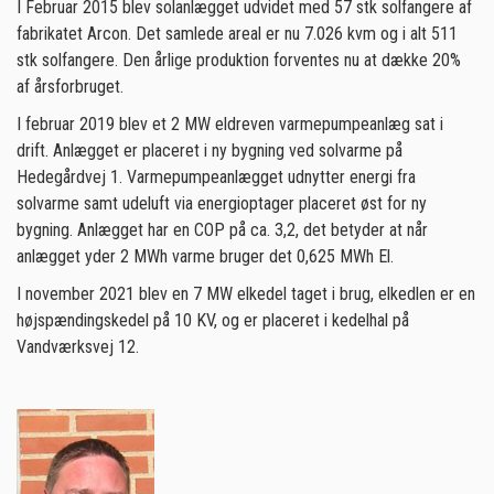
I Februar 2015 blev solanlægget udvidet med 57 stk solfangere af
fabrikatet Arcon. Det samlede areal er nu 7.026 kvm og i alt 511
stk solfangere. Den årlige produktion forventes nu at dække 20%
af årsforbruget.
I februar 2019 blev et 2 MW eldreven varmepumpeanlæg sat i
drift. Anlægget er placeret i ny bygning ved solvarme på
Hedegårdvej 1. Varmepumpeanlægget udnytter energi fra
solvarme samt udeluft via energioptager placeret øst for ny
bygning. Anlægget har en COP på ca. 3,2, det betyder at når
anlægget yder 2 MWh varme bruger det 0,625 MWh El.
I november 2021 blev en 7 MW elkedel taget i brug, elkedlen er en
højspændingskedel på 10 KV, og er placeret i kedelhal på
Vandværksvej 12.