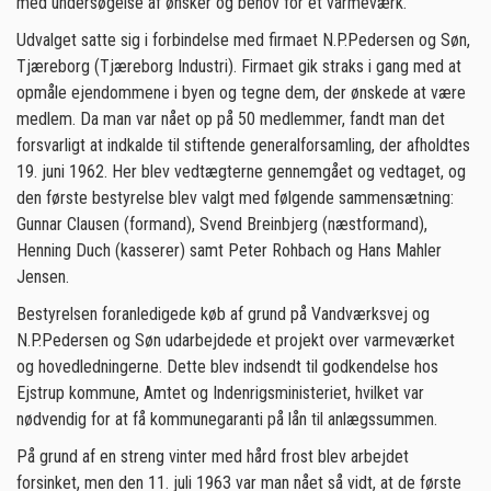
med undersøgelse af ønsker og behov for et varmeværk.
Udvalget satte sig i forbindelse med firmaet N.P.Pedersen og Søn,
Tjæreborg (Tjæreborg Industri). Firmaet gik straks i gang med at
opmåle ejendommene i byen og tegne dem, der ønskede at være
medlem. Da man var nået op på 50 medlemmer, fandt man det
forsvarligt at indkalde til stiftende generalforsamling, der afholdtes
19. juni 1962. Her blev vedtægterne gennemgået og vedtaget, og
den første bestyrelse blev valgt med følgende sammensætning:
Gunnar Clausen (formand), Svend Breinbjerg (næstformand),
Henning Duch (kasserer) samt Peter Rohbach og Hans Mahler
Jensen.
Bestyrelsen foranledigede køb af grund på Vandværksvej og
N.P.Pedersen og Søn udarbejdede et projekt over varmeværket
og hovedledningerne. Dette blev indsendt til godkendelse hos
Ejstrup kommune, Amtet og Indenrigsministeriet, hvilket var
nødvendig for at få kommunegaranti på lån til anlægssummen.
På grund af en streng vinter med hård frost blev arbejdet
forsinket, men den 11. juli 1963 var man nået så vidt, at de første