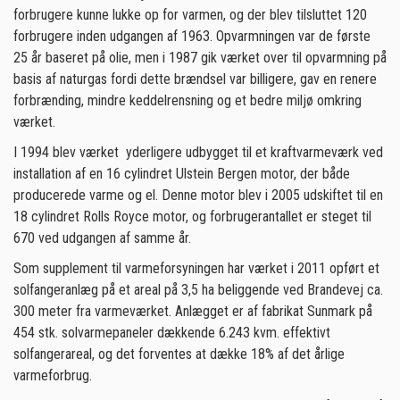
forbrugere kunne lukke op for varmen, og der blev tilsluttet 120
forbrugere inden udgangen af 1963. Opvarmningen var de første
25 år baseret på olie, men i 1987 gik værket over til opvarmning på
basis af naturgas fordi dette brændsel var billigere, gav en renere
forbrænding, mindre keddelrensning og et bedre miljø omkring
værket.
I 1994 blev værket yderligere udbygget til et kraftvarmeværk ved
installation af en 16 cylindret Ulstein Bergen motor, der både
producerede varme og el. Denne motor blev i 2005 udskiftet til en
18 cylindret Rolls Royce motor, og forbrugerantallet er steget til
670 ved udgangen af samme år.
Som supplement til varmeforsyningen har værket i 2011 opført et
solfangeranlæg på et areal på 3,5 ha beliggende ved Brandevej ca.
300 meter fra varmeværket. Anlægget er af fabrikat Sunmark på
454 stk. solvarmepaneler dækkende 6.243 kvm. effektivt
solfangerareal, og det forventes at dække 18% af det årlige
varmeforbrug.