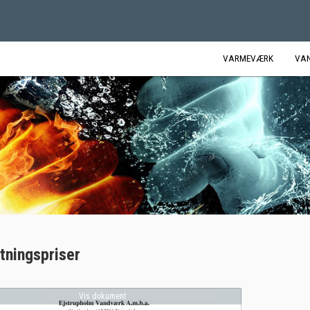
VARMEVÆRK
VA
utningspriser
Vis dokument