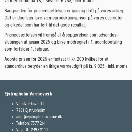
varmeforbrug på 18,1 MWh kr. 6.763,- incl. moms.
Baggrunden for prisnedsættelsen er gunstig drift på vores anlæg.
Det er dog især lave varmeproduktionspriser på vores gasmotor
og elkedel som har ført til det gode resultat.
Prisnedsættelsen vil fremgå af årsopgørelsen som udsendes i
slutningen af januar 2026 og blive modregnet i 1. acontobetaling
som forfalder 1. februar.
Aconto prisen for 2026 er fastsat til kr. 200 hvilket for et
standardhus betyder en årlige varmeudgift på kr. 9.025,- inkl. moms
Ejstrupholm Varmeværk
Vandværksvej 12
7361 Ejstrupholm
adm@ejstrupholmvarme.dk
Telefon: 7577 2611
Vagt tlf.: 2497 2111